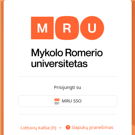
Pereiti į pagrindinį turinį
Prisijungti pri
Prisijungti su
MRU SSO
Slapukų pranešimas
Lietuvių kalba ‎(lt)‎